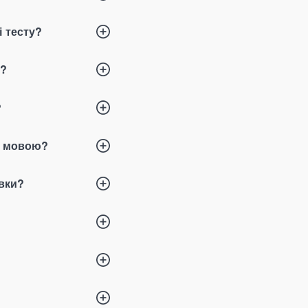
і тесту?
у?
?
ю мовою?
вки?