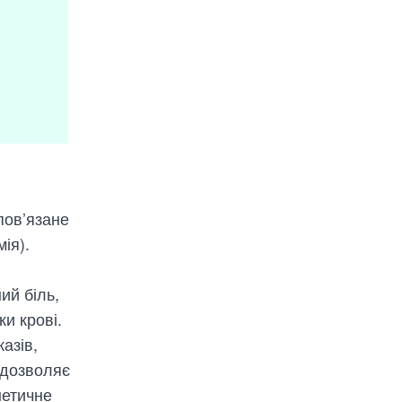
пов’язане
ія).
ий біль,
ки крові.
азів,
 дозволяє
нетичне