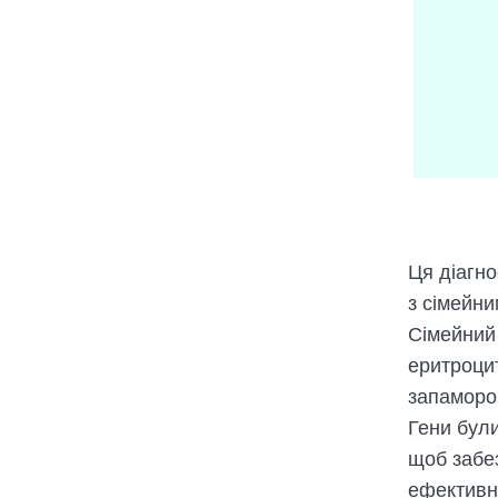
Ця діагн
з сімейни
Сімейний 
еритроцит
запамороч
Гени були
щоб забез
ефективно