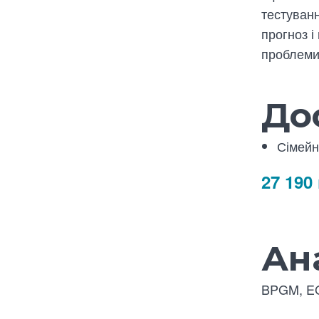
тестуванн
прогноз 
проблеми
До
Сімейн
27 190
Ана
BPGM, E