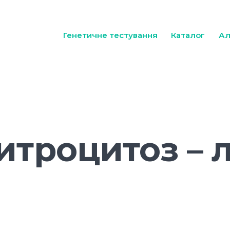
Генетичне тестування
Каталог
Ал
троцитоз – л