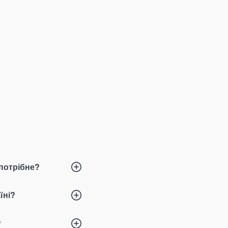
 потрібне?
їні?
?