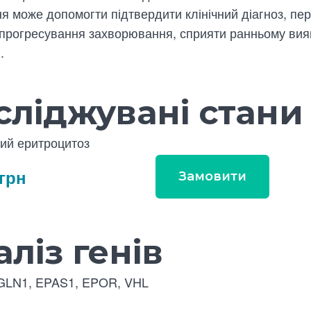
я може допомогти підтвердити клінічний діагноз, пе
і прогресування захворювання, сприяти ранньому ви
.
сліджувані стани
ий еритроцитоз
 грн
Замовити
ліз генів
GLN1, EPAS1, EPOR, VHL