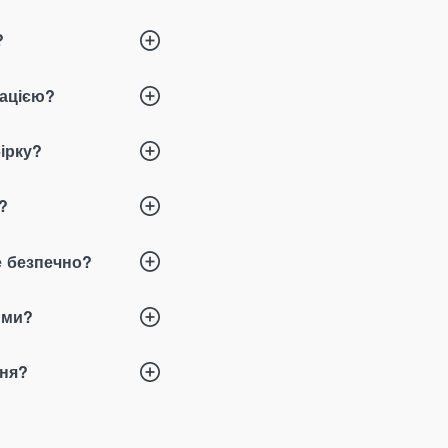
?
тацією?
ірку?
?
е безпечно?
ими?
ння
?