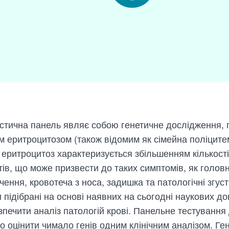
остична панель являє собою генетичне дослідження, 
м еритроцитозом (також відомим як сімейна поліцитем
еритроцитоз характеризується збільшенням кількості
ів, що може призвести до таких симптомів, як головн
ення, кровотеча з носа, задишка та патологічні згуст
 підібрані на основі наявних на сьогодні наукових док
печити аналіз патологій крові. Панельне тестування
 оцінити чимало генів одним клінічним аналізом. Ге