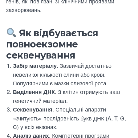
генів, які пов’язані зі клінічними проявами
захворювань.
Як відбувається
повноекзомне
секвенування
. Зазвичай достатньо
Забір матеріалу
невеликої кількості слини або крові.
Популярними є мазки слизової рота.
. З клітин отримують ваш
Виділення ДНК
генетичний матеріал.
. Спеціальні апарати
Секвенування
«зчитують» послідовність букв ДНК (A, T, G,
C) у всіх екзонах.
. Комп’ютерні програми
Аналіз даних