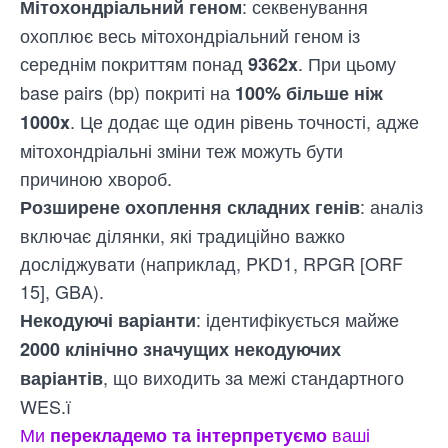
: секвенування
Мітохондріальний геном
охоплює весь мітохондріальний геном із
середнім покриттям понад
. При цьому
9362x
base pairs (bp) покриті на
100% більше ніж
. Це додає ще один рівень точності, адже
1000x
мітохондріальні зміни теж можуть бути
причиною хвороб.
: аналіз
Розширене охоплення складних генів
включає ділянки, які традиційно важко
досліджувати (наприклад, PKD1, RPGR [ORF
15], GBA).
: ідентифікується майже
Некодуючі варіанти
2000 клінічно значущих некодуючих
, що виходить за межі стандартного
варіантів
WES.ї
Ми
ваші
перекладемо та інтерпретуємо