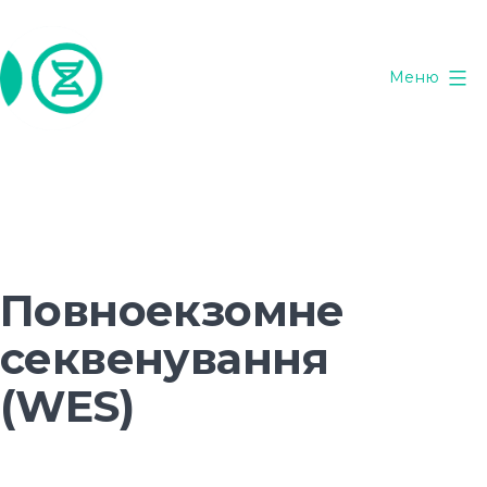
Перейти
до
вмісту
Меню
ГенТест
Повноекзомне
секвенування
(WES)