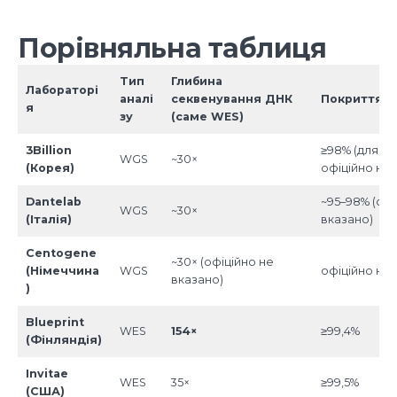
Порівняльна таблиця
Тип
Глибина
Лабораторі
аналі
секвенування ДНК
Покриття г
я
зу
(саме WES)
3Billion
≥98% (для W
WGS
~30×
(Корея)
офіційно не 
Dantelab
~95–98% (офі
WGS
~30×
(Італія)
вказано)
Centogene
~30× (офіційно не
(Німеччина
WGS
офіційно не
вказано)
)
Blueprint
WES
154
×
≥99,4%
(Фінляндія)
Invitae
WES
35×
≥99,5%
(США)