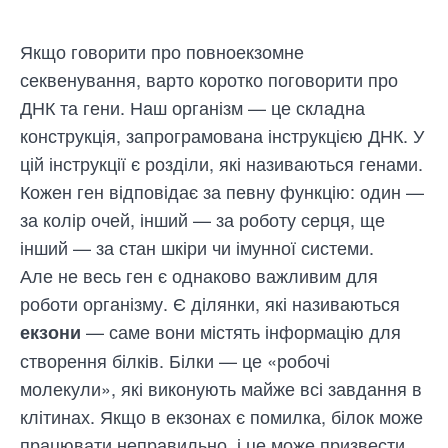
Якщо говорити про повноекзомне
секвенування, варто коротко поговорити про
ДНК та гени. Наш організм — це складна
конструкція, запрограмована інструкцією ДНК. У
цій інструкції є розділи, які називаються генами.
Кожен ген відповідає за певну функцію: один —
за колір очей, інший — за роботу серця, ще
інший — за стан шкіри чи імунної системи.
Але не весь ген є однаково важливим для
роботи організму. Є ділянки, які називаються
— саме вони містять інформацію для
екзони
створення білків. Білки — це «робочі
молекули», які виконують майже всі завдання в
клітинах. Якщо в екзонах є помилка, білок може
працювати неправильно, і це може призвести