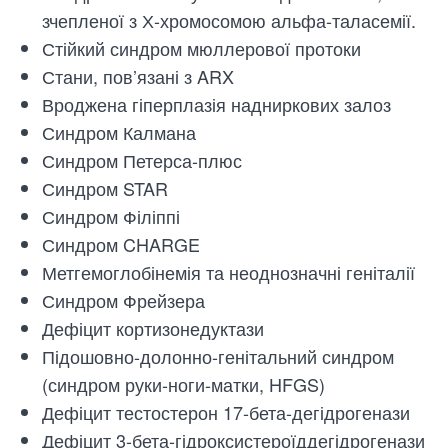
зчепленої з Х-хромосомою альфа-таласемії.
Стійкий синдром мюллерової протоки
Стани, пов’язані з ARX
Вроджена гіперплазія надниркових залоз
Синдром Калмана
Синдром Петерса-плюс
Синдром STAR
Синдром Філіппі
Синдром CHARGE
Метгемоглобінемія та неоднозначні геніталії
Синдром Фрейзера
Дефіцит кортизонедуктази
Підошовно-долонно-генітальний синдром
(синдром руки-ноги-матки, HFGS)
Дефіцит тестостерон 17-бета-дегідрогенази
Дефіцит 3-бета-гідроксистероїддегідрогенази