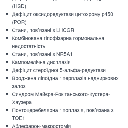
(HSD)
Дефіцит оксидоредуктази цитохрому р450
(POR)
Стани, пов’язані з LHCGR
Комбінована гіпофізарна гормональна
недостатність
Стани, пов’язані з NR5A1
Кампомелічна дисплазія
Дефіцит стероїдної 5-альфа-редуктази
Вроджена ліпоїдна гіперплазія надниркових
залоз
Синдром Майєра-Рокітанського-Кустера-
Хаузера
Понтоцеребелярна гіпоплазія, пов’язана з
TOE1
Аблефарон-макростомія