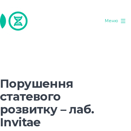
Перейти
до
вмісту
Меню
ГенТест
Порушення
статевого
розвитку – лаб.
Invitae