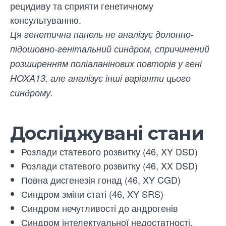
рецидиву та сприяти генетичному
консультуванню.
Ця генетична панель не аналізує долонно-
підошовно-генітальний синдром, спричинений
розширенням поліаланінових повторів у гені
HOXA13, але аналізує інші варіанти цього
синдрому.
Досліджувані стани
Розлади статевого розвитку (46, XY DSD)
Розлади статевого розвитку (46, XX DSD)
Повна дисгенезія гонад (46, XY CGD)
Синдром зміни статі (46, XY SRS)
Синдром нечутливості до андрогенів
Синдром інтелектуальної недостатності,